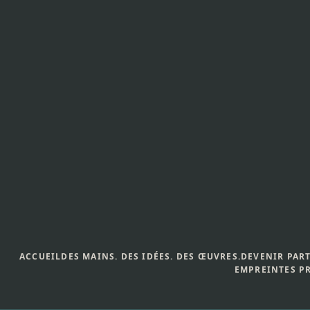
Aller
au
contenu
ACCUEIL
DES MAINS. DES IDÉES. DES ŒUVRES.
DEVENIR PAR
EMPREINTES P