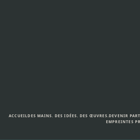
Aller
au
contenu
ACCUEIL
DES MAINS. DES IDÉES. DES ŒUVRES.
DEVENIR PAR
EMPREINTES P